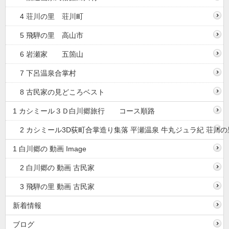
4 荘川の里 荘川町
5 飛騨の里 高山市
6 岩瀬家 五箇山
7 下呂温泉合掌村
8 古民家の見どころベスト
1 カシミール３Ｄ白川郷旅行 コース順路
2 カシミール3D荻町合掌造り集落 平瀬温泉 牛丸ジュラ紀 荘川の
1 白川郷の 動画 Image
2 白川郷の 動画 古民家
3 飛騨の里 動画 古民家
新着情報
ブログ