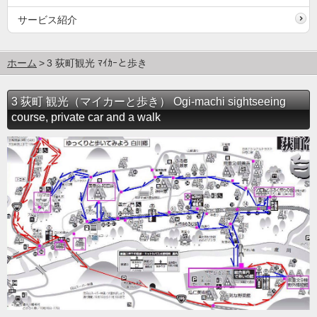
サービス紹介
ホーム
3 荻町観光 ﾏｲｶｰと歩き
3 荻町 観光（マイカーと歩き） Ogi-machi sightseeing
course, private car and a walk