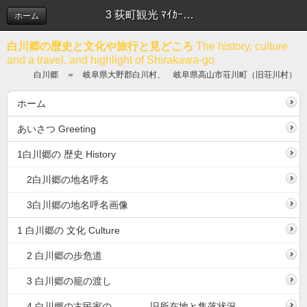
3 荻町観光 ﾏｲｶｰと歩き
ホーム
白川郷の歴史と文化や旅行と見どころ
The history, culture
and a travel, and highlight of Shirakawa-go
白川郷 ＝ 岐阜県大野郡白川村、 岐阜県高山市荘川町（旧荘川村）
ホーム
あいさつ Greeting
1白川郷の 歴史 History
2白川郷の地名呼名
3白川郷の地名呼名画像
1 白川郷の 文化 Culture
2 白川郷の歩危道
3 白川郷の籠の渡し
4 白川郷の古民家の 旧所在地と集落状況