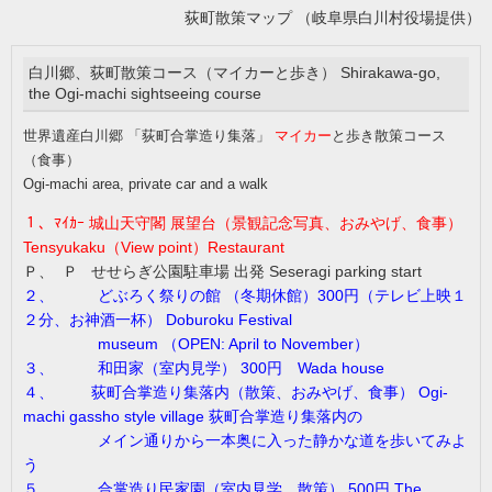
荻町散策マップ （岐阜県白川村役場提供）
白川郷、荻町散策コース（マイカーと歩き） Shirakawa-go,
the Ogi-machi sightseeing course
世界遺産白川郷 「荻町合掌造り集落」
マイカー
と歩き散策コース
（食事）
Ogi-machi area, private car and a walk
１、ﾏｲｶｰ 城山天守閣 展望台（景観記念写真、おみやげ、食事）
Tensyukaku（View point）Restaurant
Ｐ、 Ｐ せせらぎ公園駐車場 出発 Seseragi parking start
２、 どぶろく祭りの館 （冬期休館）300円（テレビ上映１
２分、お神酒一杯） Doburoku Festival
museum （OPEN: April to November）
３、 和田家（室内見学） 300円 Wada house
４、 荻町合掌造り集落内（散策、おみやげ、食事） Ogi-
machi gassho style village 荻町合掌造り集落内の
メイン通りから一本奥に入った静かな道を歩いてみよ
う
５、 合掌造り民家園（室内見学、散策） 500円 The