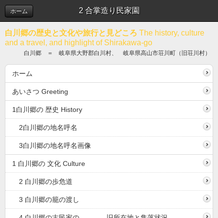
2 合掌造り民家園
ホーム
白川郷の歴史と文化や旅行と見どころ
The history, culture
and a travel, and highlight of Shirakawa-go
白川郷 ＝ 岐阜県大野郡白川村、 岐阜県高山市荘川町（旧荘川村）
ホーム
あいさつ Greeting
1白川郷の 歴史 History
2白川郷の地名呼名
3白川郷の地名呼名画像
1 白川郷の 文化 Culture
2 白川郷の歩危道
3 白川郷の籠の渡し
4 白川郷の古民家の 旧所在地と集落状況