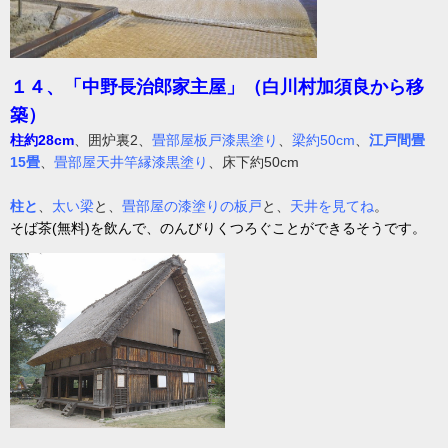
１４、「中野長治郎家主屋」（白川村加須良から移
築）
柱約28cm
、囲炉裏2、
畳部屋板戸漆黒塗り
、
梁約50cm
、
江戸間畳
15畳
、
畳部屋天井竿縁漆黒塗り
、床下約50cm
柱と
、
太い梁
と、
畳部屋の漆塗りの板戸
と、
天井を見てね
。
そば茶(無料)を飲んで、のんびりくつろぐことができるそうです。