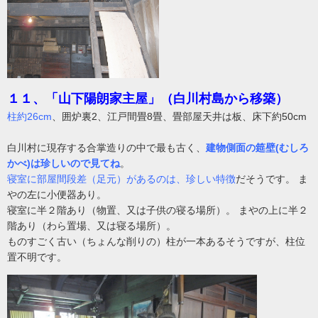
１１、「山下陽朗家主屋」（白川村島から移築）
柱約26cm
、囲炉裏2、江戸間畳8畳、畳部屋天井は板、床下約50cm
白川村に現存する合掌造りの中で最も古く、
建物側面の筵壁(むしろ
かべ)は珍しいので見てね
。
寝室に部屋間段差（足元）があるのは、珍しい特徴
だそうです。 ま
やの左に小便器あり。
寝室に半２階あり（物置、又は子供の寝る場所）。 まやの上に半２
階あり（わら置場、又は寝る場所）。
ものすごく古い（ちょんな削りの）柱が一本あるそうですが、柱位
置不明です。