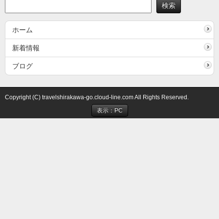
ホーム
新着情報
ブログ
Copyright (C) travelshirakawa-go.cloud-line.com All Rights Reserved.
表示：PC