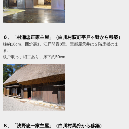
６、「村瀬忠正家主屋」（白川村荻町字戸ヶ野から移築）
柱約18cm、囲炉裏1、江戸間畳8畳、畳部屋天井は２階床板のま
ま、
板戸取っ手細工あり、床下約50cm
８、「浅野忠一家主屋」（白川村馬狩から移築）