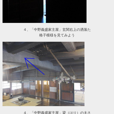
４、「中野義盛家主屋」玄関右上の洒落た
格子模様を見てみよう
４、「中野義盛家主屋」梁（はり）の太さ