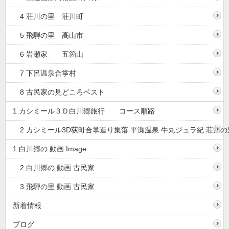
4 荘川の里 荘川町
5 飛騨の里 高山市
6 岩瀬家 五箇山
7 下呂温泉合掌村
8 古民家の見どころベスト
1 カシミール３Ｄ白川郷旅行 コース順路
2 カシミール3D荻町合掌造り集落 平瀬温泉 牛丸ジュラ紀 荘川の
1 白川郷の 動画 Image
2 白川郷の 動画 古民家
3 飛騨の里 動画 古民家
新着情報
ブログ