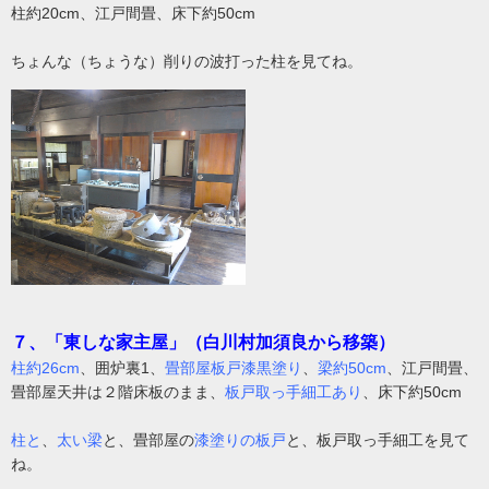
柱約20cm、江戸間畳、床下約50cm
ちょんな（ちょうな）削りの波打った柱を見てね。
７、「東しな家主屋」（白川村加須良から移築）
柱約26cm
、囲炉裏1、
畳部屋板戸漆黒塗り
、
梁約50cm
、江戸間畳、
畳部屋天井は２階床板のまま、
板戸取っ手細工あり
、床下約50cm
柱と
、
太い梁
と、畳部屋の
漆塗りの板戸
と、板戸取っ手細工を見て
ね。