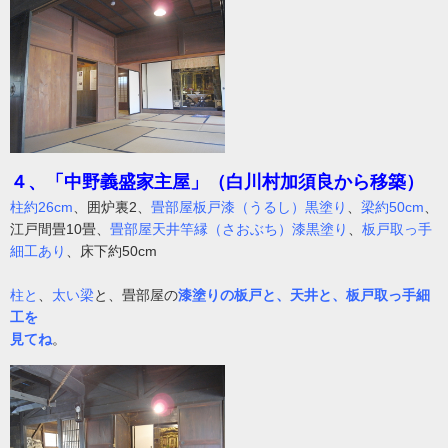
４、「中野義盛家主屋」（白川村加須良から移築）
柱約26cm
、囲炉裏2、
畳部屋板戸漆（うるし）黒塗り
、
梁約50cm
、
江戸間畳10畳、
畳部屋天井竿縁（さおぶち）漆黒塗り
、
板戸取っ手
細工あり
、床下約50cm
柱と
、
太い梁
と、畳部屋の
漆塗りの板戸と、天井と、板戸取っ手細
工を
見てね
。