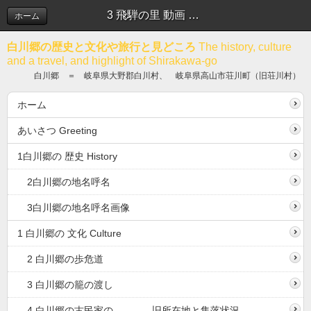
3 飛騨の里 動画 古民家
ホーム
白川郷の歴史と文化や旅行と見どころ
The history, culture
and a travel, and highlight of Shirakawa-go
白川郷 ＝ 岐阜県大野郡白川村、 岐阜県高山市荘川町（旧荘川村）
ホーム
あいさつ Greeting
1白川郷の 歴史 History
2白川郷の地名呼名
3白川郷の地名呼名画像
1 白川郷の 文化 Culture
2 白川郷の歩危道
3 白川郷の籠の渡し
4 白川郷の古民家の 旧所在地と集落状況