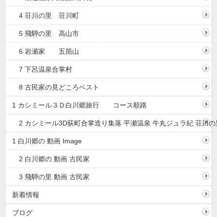
4 荘川の里 荘川町
5 飛騨の里 高山市
6 岩瀬家 五箇山
7 下呂温泉合掌村
8 古民家の見どころベスト
1 カシミール３Ｄ白川郷旅行 コース順路
2 カシミール3D荻町合掌造り集落 平瀬温泉 牛丸ジュラ紀 荘川の
1 白川郷の 動画 Image
2 白川郷の 動画 古民家
3 飛騨の里 動画 古民家
新着情報
ブログ