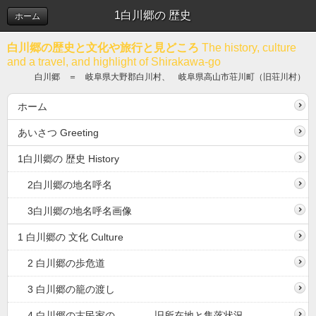
1白川郷の 歴史
ホーム
白川郷の歴史と文化や旅行と見どころ
The history, culture
and a travel, and highlight of Shirakawa-go
白川郷 ＝ 岐阜県大野郡白川村、 岐阜県高山市荘川町（旧荘川村）
ホーム
あいさつ Greeting
1白川郷の 歴史 History
2白川郷の地名呼名
3白川郷の地名呼名画像
1 白川郷の 文化 Culture
2 白川郷の歩危道
3 白川郷の籠の渡し
4 白川郷の古民家の 旧所在地と集落状況