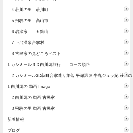
4 荘川の里 荘川町
5 飛騨の里 高山市
6 岩瀬家 五箇山
7 下呂温泉合掌村
8 古民家の見どころベスト
1 カシミール３Ｄ白川郷旅行 コース順路
2 カシミール3D荻町合掌造り集落 平瀬温泉 牛丸ジュラ紀 荘川の
1 白川郷の 動画 Image
2 白川郷の 動画 古民家
3 飛騨の里 動画 古民家
新着情報
ブログ