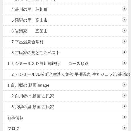
4 荘川の里 荘川町
5 飛騨の里 高山市
6 岩瀬家 五箇山
7 下呂温泉合掌村
8 古民家の見どころベスト
1 カシミール３Ｄ白川郷旅行 コース順路
2 カシミール3D荻町合掌造り集落 平瀬温泉 牛丸ジュラ紀 荘川の
1 白川郷の 動画 Image
2 白川郷の 動画 古民家
3 飛騨の里 動画 古民家
新着情報
ブログ