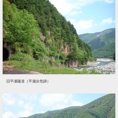
旧平瀬隧道（平瀬歩危跡）