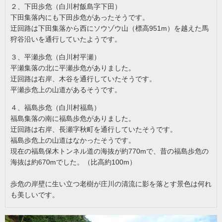
２、下田歩危（白川村飯島字下田）
下田集落内にも下田歩危があったそうです。
迂回路は下田集落から西にソウゾウ山（標高951m）を越えた馬
狩谷沿いを通行していたようです。
３、平瀬歩危（白川村平瀬）
平瀬集落の北に平瀬歩危がありました。
迂回路は右岸、木谷を通行していたそうです。
平瀬歩危上の山道があるそうです。
４、福島歩危（白川村福島）
福島集落の南に福島歩危がありました。
迂回路は右岸、長瀬字秋町を通行していたそうです。
福島歩危上の山道はなかったそうです。
現在の福島保木トンネル道の海抜が約770mで、昔の福島歩危の
海抜は約670mでした。（比高約100m）
歩危の岸壁に生い立つ老樹が庄川の清流に影を落とす景色は何れ
も美しいです。