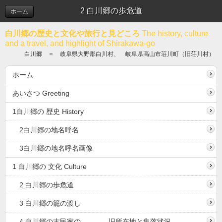
2 白川郷の歩危道
ホーム
白川郷の歴史と文化や旅行と見どころ
The history, culture
and a travel, and highlight of Shirakawa-go
白川郷 ＝ 岐阜県大野郡白川村、 岐阜県高山市荘川町（旧荘川村）
ホーム
あいさつ Greeting
1白川郷の 歴史 History
2白川郷の地名呼名
3白川郷の地名呼名画像
1 白川郷の 文化 Culture
2 白川郷の歩危道
3 白川郷の籠の渡し
4 白川郷の古民家の 旧所在地と集落状況