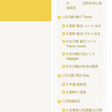
の 旧所在地と集
落状況
1 白川郷 旅行 Travel
2 荻町 観光 コース 歩き
3 荻町 観光 ﾏｲｶｰと歩き
4 白川郷 旅行コース
Travel course
5 白川郷の見どころ
Highlight
6 白川郷の本当の風景
1 白川郷 宿泊 Stay
2 平瀬 温泉宿
3 荻町の 温泉
1 古民家紹介
2 合掌造り民家園 白川村