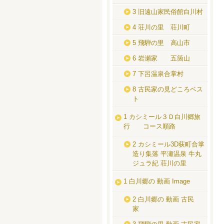
3 旧遠山家民俗館白川村
4 荘川の里 荘川町
5 飛騨の里 高山市
6 岩瀬家 五箇山
7 下呂温泉合掌村
8 古民家の見どころベス
ト
1 カシミール３Ｄ白川郷旅
行 コース順路
2 カシミール3D荻町合掌
造り集落 平瀬温泉 牛丸
ジュラ紀 荘川の里
1 白川郷の 動画 Image
2 白川郷の 動画 古民
家