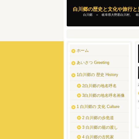
白川郷の歴史と文化や旅行と
白川郷 ＝ 岐阜県大野郡白川村、 岐阜
ホーム
あいさつ Greeting
1白川郷の 歴史 History
2白川郷の地名呼名
3白川郷の地名呼名画像
1 白川郷の 文化 Culture
2 白川郷の歩危道
3 白川郷の籠の渡し
4 白川郷の古民家